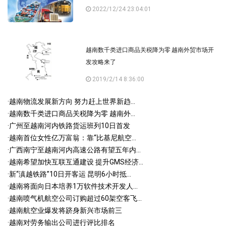
2022/12/24 23:04:01
越南数千类进口商品关税降为零 越南外贸市场开
发攻略来了
2019/2/14 8:36:00
·
越南物流发展新方向 努力赶上世界新趋...
·
越南数千类进口商品关税降为零 越南外...
·
广州至越南河内铁路货运班列10日首发
·
越南首位女性亿万富翁：靠“比基尼航空...
·
广西南宁至越南河内高速公路有望五年内...
·
越南希望加快互联互通建设 提升GMS经济...
·
新“滇越铁路”10日开客运 昆明6小时抵...
·
越南将面向日本培养1万软件技术开发人...
·
越南喷气机航空公司订购超过60架空客飞...
·
越南航空业爆发将跻身新兴市场前三
·
越南对劳务输出公司进行评比排名