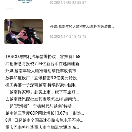
2024/6/25 22:55:57
外媒:越南年轻人瞄准电动摩托车改装市...
2024/1/12 18:42:42
·
TASCO与吉利汽车签署协议，将投资1.68...
·
纬创据悉将投资7.94亿新台币在越南建新...
·
外媒:越南年轻人瞄准电动摩托车改装市...
·
放弃印度设厂！立讯精密3.3亿美元转投...
·
柳工再落一子深耕越南 持续探索中国制...
·
「越南许家印」赴美上市，旗下车企巅 ...
·
去越南做汽配批发其市场怎么样 越南汽...
·
一起“玩滑板”！宁德时代与越南“特斯...
·
越南第三季度GDP同比增长13.67％，制造...
·
8月1日起越南全国高速公路实施电子不停...
·
重庆巴南将打造重庆南向物流大通道 东...