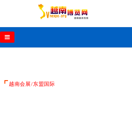
‹
›
越南会展/东盟国际