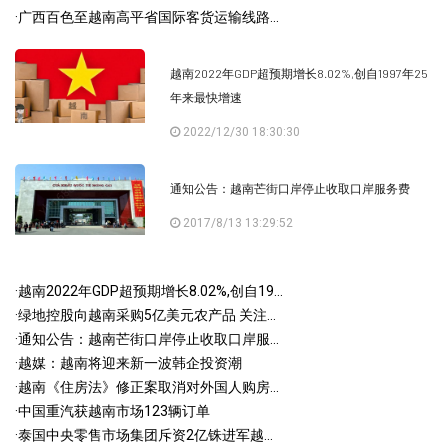
·
广西百色至越南高平省国际客货运输线路...
越南2022年GDP超预期增长8.02%,创自1997年25
年来最快增速
2022/12/30 18:30:30
通知公告：越南芒街口岸停止收取口岸服务费
2017/8/13 13:29:52
·
越南2022年GDP超预期增长8.02%,创自19...
·
绿地控股向越南采购5亿美元农产品 关注...
·
通知公告：越南芒街口岸停止收取口岸服...
·
越媒：越南将迎来新一波韩企投资潮
·
越南《住房法》修正案取消对外国人购房...
·
中国重汽获越南市场123辆订单
·
泰国中央零售市场集团斥资2亿铢进军越...