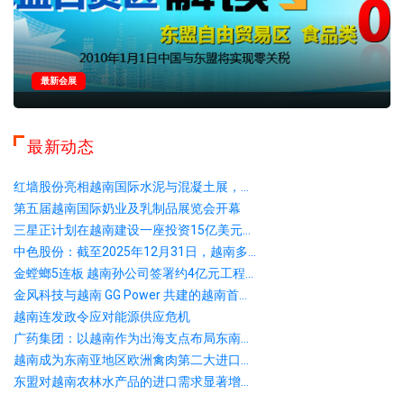
最新会展
最新动态
红墙股份亮相越南国际水泥与混凝土展，...
第五届越南国际奶业及乳制品展览会开幕
三星正计划在越南建设一座投资15亿美元...
中色股份：截至2025年12月31日，越南多...
金螳螂5连板 越南孙公司签署约4亿元工程...
金风科技与越南 GG Power 共建的越南首...
越南连发政令应对能源供应危机
广药集团：以越南作为出海支点布局东南...
越南成为东南亚地区欧洲禽肉第二大进口...
东盟对越南农林水产品的进口需求显著增...