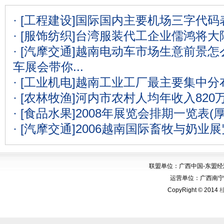
· [工程建设]
国际国内主要机场三字代码表
· [服饰纺织]
台湾服装代工企业儒鸿将大
· [汽摩交通]
越南电动车市场生意前景怎么
车展会带你...
· [工业机电]
越南工业工厂最主要集中分
· [农林牧渔]
河内市农村人均年收入820
· [食品水果]
2008年展览会排期一览表(
· [汽摩交通]
2006越南国际畜牧与奶业
联盟单位：广西中国-东盟
运营单位：广西南宁华博
CopyRight © 2014
桂