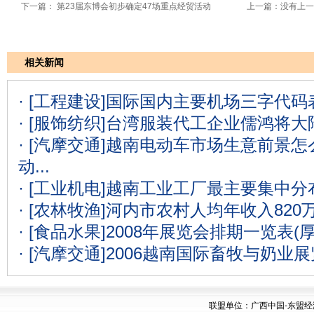
下一篇：
第23届东博会初步确定47场重点经贸活动
上一篇：没有上一
相关新闻
· [工程建设]
国际国内主要机场三字代码表
· [服饰纺织]
台湾服装代工企业儒鸿将大
· [汽摩交通]
越南电动车市场生意前景怎么
动...
· [工业机电]
越南工业工厂最主要集中分
· [农林牧渔]
河内市农村人均年收入820
· [食品水果]
2008年展览会排期一览表(
· [汽摩交通]
2006越南国际畜牧与奶业
联盟单位：广西中国-东盟