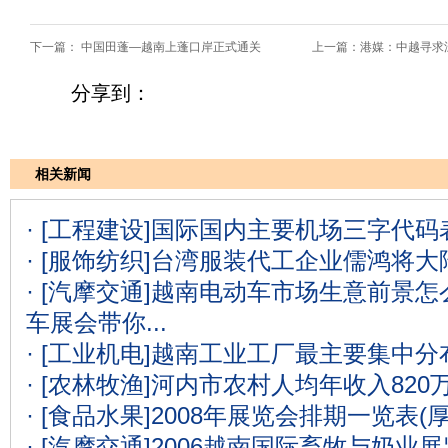
下一篇：
中国田蓬—越南上蓬口岸正式通关
上一篇：
港媒：中越寻求
分享到：
相关新闻
· [工程建设]
国际国内主要机场三字代码表
· [服饰纺织]
台湾服装代工企业儒鸿将大
· [汽摩交通]
越南电动车市场生意前景怎么
车展会带你...
· [工业机电]
越南工业工厂最主要集中分
· [农林牧渔]
河内市农村人均年收入820
· [食品水果]
2008年展览会排期一览表(
· [汽摩交通]
2006越南国际畜牧与奶业