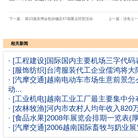
下一篇：
第23届东博会初步确定47场重点经贸活动
上一篇：没有上一
相关新闻
· [工程建设]
国际国内主要机场三字代码表
· [服饰纺织]
台湾服装代工企业儒鸿将大
· [汽摩交通]
越南电动车市场生意前景怎么
动...
· [工业机电]
越南工业工厂最主要集中分
· [农林牧渔]
河内市农村人均年收入820
· [食品水果]
2008年展览会排期一览表(
· [汽摩交通]
2006越南国际畜牧与奶业