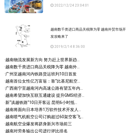
2022/12/24 23:04:01
越南数千类进口商品关税降为零 越南外贸市场开
发攻略来了
2019/2/14 8:36:00
·
越南物流发展新方向 努力赶上世界新趋...
·
越南数千类进口商品关税降为零 越南外...
·
广州至越南河内铁路货运班列10日首发
·
越南首位女性亿万富翁：靠“比基尼航空...
·
广西南宁至越南河内高速公路有望五年内...
·
越南希望加快互联互通建设 提升GMS经济...
·
新“滇越铁路”10日开客运 昆明6小时抵...
·
越南将面向日本培养1万软件技术开发人...
·
越南喷气机航空公司订购超过60架空客飞...
·
越南航空业爆发将跻身新兴市场前三
·
越南对劳务输出公司进行评比排名