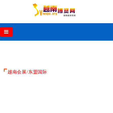
‹
›
越南会展/东盟国际