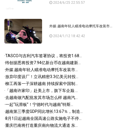
2024/6/25 22:55:57
外媒:越南年轻人瞄准电动摩托车改装市...
2024/1/12 18:42:42
·
TASCO与吉利汽车签署协议，将投资1.68...
·
纬创据悉将投资7.94亿新台币在越南建新...
·
外媒:越南年轻人瞄准电动摩托车改装市...
·
放弃印度设厂！立讯精密3.3亿美元转投...
·
柳工再落一子深耕越南 持续探索中国制...
·
「越南许家印」赴美上市，旗下车企巅 ...
·
去越南做汽配批发其市场怎么样 越南汽...
·
一起“玩滑板”！宁德时代与越南“特斯...
·
越南第三季度GDP同比增长13.67％，制造...
·
8月1日起越南全国高速公路实施电子不停...
·
重庆巴南将打造重庆南向物流大通道 东...