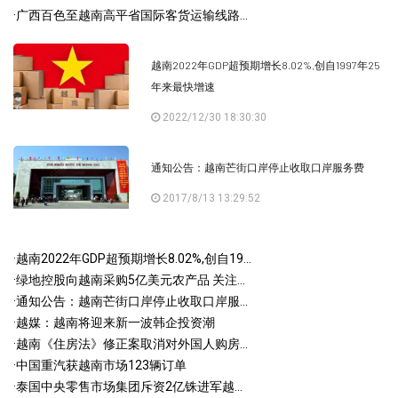
·
广西百色至越南高平省国际客货运输线路...
越南2022年GDP超预期增长8.02%,创自1997年25
年来最快增速
2022/12/30 18:30:30
通知公告：越南芒街口岸停止收取口岸服务费
2017/8/13 13:29:52
·
越南2022年GDP超预期增长8.02%,创自19...
·
绿地控股向越南采购5亿美元农产品 关注...
·
通知公告：越南芒街口岸停止收取口岸服...
·
越媒：越南将迎来新一波韩企投资潮
·
越南《住房法》修正案取消对外国人购房...
·
中国重汽获越南市场123辆订单
·
泰国中央零售市场集团斥资2亿铢进军越...