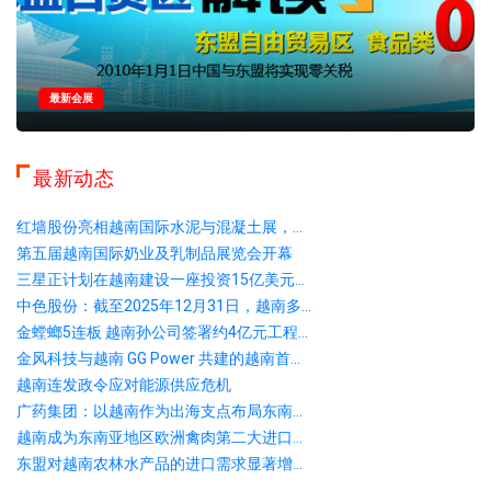
最新会展
最新动态
红墙股份亮相越南国际水泥与混凝土展，...
第五届越南国际奶业及乳制品展览会开幕
三星正计划在越南建设一座投资15亿美元...
中色股份：截至2025年12月31日，越南多...
金螳螂5连板 越南孙公司签署约4亿元工程...
金风科技与越南 GG Power 共建的越南首...
越南连发政令应对能源供应危机
广药集团：以越南作为出海支点布局东南...
越南成为东南亚地区欧洲禽肉第二大进口...
东盟对越南农林水产品的进口需求显著增...