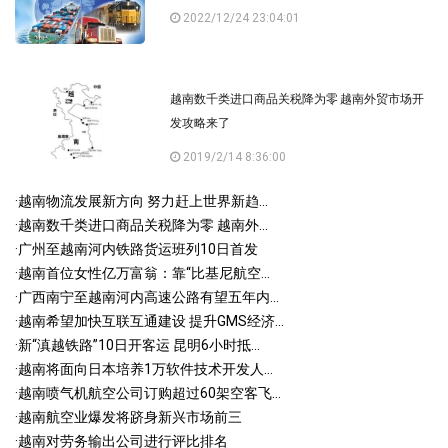
2022/12/24 23:04:01
越南数千类进口商品关税降为零 越南外贸市场开
发攻略来了
2019/2/14 8:36:00
·
越南物流发展新方向 努力赶上世界新趋...
·
越南数千类进口商品关税降为零 越南外...
·
广州至越南河内铁路货运班列10日首发
·
越南首位女性亿万富翁：靠“比基尼航空...
·
广西南宁至越南河内高速公路有望五年内...
·
越南希望加快互联互通建设 提升GMS经济...
·
新“滇越铁路”10日开客运 昆明6小时抵...
·
越南将面向日本培养1万软件技术开发人...
·
越南喷气机航空公司订购超过60架空客飞...
·
越南航空业爆发将跻身新兴市场前三
·
越南对劳务输出公司进行评比排名