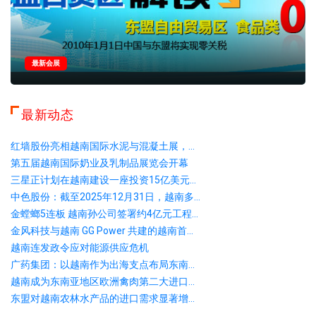
最新会展
最新动态
红墙股份亮相越南国际水泥与混凝土展，...
第五届越南国际奶业及乳制品展览会开幕
三星正计划在越南建设一座投资15亿美元...
中色股份：截至2025年12月31日，越南多...
金螳螂5连板 越南孙公司签署约4亿元工程...
金风科技与越南 GG Power 共建的越南首...
越南连发政令应对能源供应危机
广药集团：以越南作为出海支点布局东南...
越南成为东南亚地区欧洲禽肉第二大进口...
东盟对越南农林水产品的进口需求显著增...