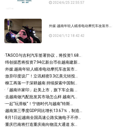
2024/6/25 22:55:57
外媒:越南年轻人瞄准电动摩托车改装市...
2024/1/12 18:42:42
·
TASCO与吉利汽车签署协议，将投资1.68...
·
纬创据悉将投资7.94亿新台币在越南建新...
·
外媒:越南年轻人瞄准电动摩托车改装市...
·
放弃印度设厂！立讯精密3.3亿美元转投...
·
柳工再落一子深耕越南 持续探索中国制...
·
「越南许家印」赴美上市，旗下车企巅 ...
·
去越南做汽配批发其市场怎么样 越南汽...
·
一起“玩滑板”！宁德时代与越南“特斯...
·
越南第三季度GDP同比增长13.67％，制造...
·
8月1日起越南全国高速公路实施电子不停...
·
重庆巴南将打造重庆南向物流大通道 东...