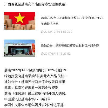
·
广西百色至越南高平省国际客货运输线路...
越南2022年GDP超预期增长8.02%,创自1997年25
年来最快增速
2022/12/30 18:30:30
通知公告：越南芒街口岸停止收取口岸服务费
2017/8/13 13:29:52
·
越南2022年GDP超预期增长8.02%,创自19...
·
绿地控股向越南采购5亿美元农产品 关注...
·
通知公告：越南芒街口岸停止收取口岸服...
·
越媒：越南将迎来新一波韩企投资潮
·
越南《住房法》修正案取消对外国人购房...
·
中国重汽获越南市场123辆订单
·
泰国中央零售市场集团斥资2亿铢进军越...