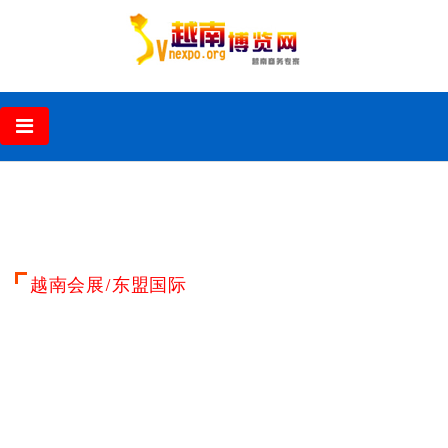
‹
›
越南会展/东盟国际