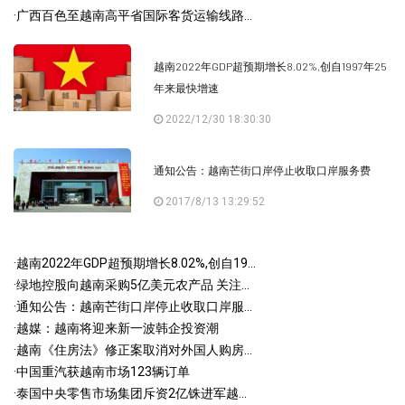
·
广西百色至越南高平省国际客货运输线路...
越南2022年GDP超预期增长8.02%,创自1997年25
年来最快增速
2022/12/30 18:30:30
通知公告：越南芒街口岸停止收取口岸服务费
2017/8/13 13:29:52
·
越南2022年GDP超预期增长8.02%,创自19...
·
绿地控股向越南采购5亿美元农产品 关注...
·
通知公告：越南芒街口岸停止收取口岸服...
·
越媒：越南将迎来新一波韩企投资潮
·
越南《住房法》修正案取消对外国人购房...
·
中国重汽获越南市场123辆订单
·
泰国中央零售市场集团斥资2亿铢进军越...