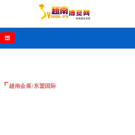
‹
›
越南会展/东盟国际