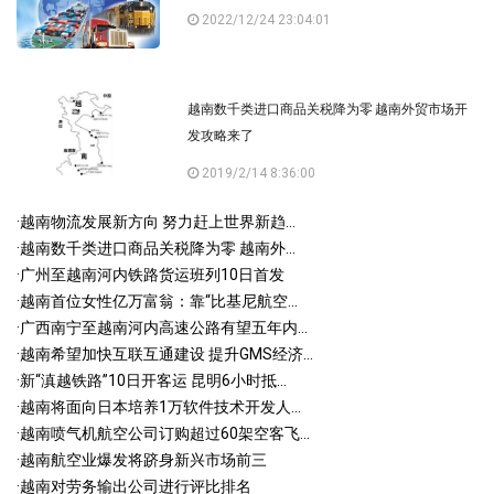
2022/12/24 23:04:01
越南数千类进口商品关税降为零 越南外贸市场开
发攻略来了
2019/2/14 8:36:00
·
越南物流发展新方向 努力赶上世界新趋...
·
越南数千类进口商品关税降为零 越南外...
·
广州至越南河内铁路货运班列10日首发
·
越南首位女性亿万富翁：靠“比基尼航空...
·
广西南宁至越南河内高速公路有望五年内...
·
越南希望加快互联互通建设 提升GMS经济...
·
新“滇越铁路”10日开客运 昆明6小时抵...
·
越南将面向日本培养1万软件技术开发人...
·
越南喷气机航空公司订购超过60架空客飞...
·
越南航空业爆发将跻身新兴市场前三
·
越南对劳务输出公司进行评比排名