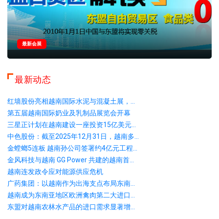
最新会展
最新动态
红墙股份亮相越南国际水泥与混凝土展，...
第五届越南国际奶业及乳制品展览会开幕
三星正计划在越南建设一座投资15亿美元...
中色股份：截至2025年12月31日，越南多...
金螳螂5连板 越南孙公司签署约4亿元工程...
金风科技与越南 GG Power 共建的越南首...
越南连发政令应对能源供应危机
广药集团：以越南作为出海支点布局东南...
越南成为东南亚地区欧洲禽肉第二大进口...
东盟对越南农林水产品的进口需求显著增...