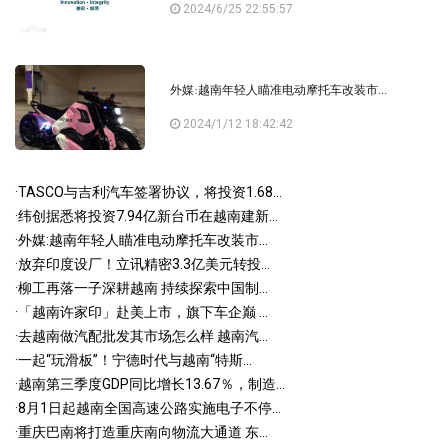
2024/6/25 22:55:57
外媒:越南年轻人瞄准电动摩托车改装市...
2024/1/12 18:42:42
·
TASCO与吉利汽车签署协议，将投资1.68...
·
纬创据悉将投资7.94亿新台币在越南建新...
·
外媒:越南年轻人瞄准电动摩托车改装市...
·
放弃印度设厂！立讯精密3.3亿美元转投...
·
柳工再落一子深耕越南 持续探索中国制...
·
「越南许家印」赴美上市，旗下车企巅 ...
·
去越南做汽配批发其市场怎么样 越南汽...
·
一起“玩滑板”！宁德时代与越南“特斯...
·
越南第三季度GDP同比增长13.67％，制造...
·
8月1日起越南全国高速公路实施电子不停...
·
重庆巴南将打造重庆南向物流大通道 东...