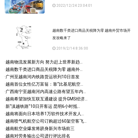
2022/12/24 23:04:01
越南数千类进口商品关税降为零 越南外贸市场开
发攻略来了
2019/2/14 8:36:00
·
越南物流发展新方向 努力赶上世界新趋...
·
越南数千类进口商品关税降为零 越南外...
·
广州至越南河内铁路货运班列10日首发
·
越南首位女性亿万富翁：靠“比基尼航空...
·
广西南宁至越南河内高速公路有望五年内...
·
越南希望加快互联互通建设 提升GMS经济...
·
新“滇越铁路”10日开客运 昆明6小时抵...
·
越南将面向日本培养1万软件技术开发人...
·
越南喷气机航空公司订购超过60架空客飞...
·
越南航空业爆发将跻身新兴市场前三
·
越南对劳务输出公司进行评比排名