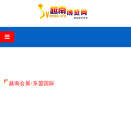
‹
›
越南会展/东盟国际