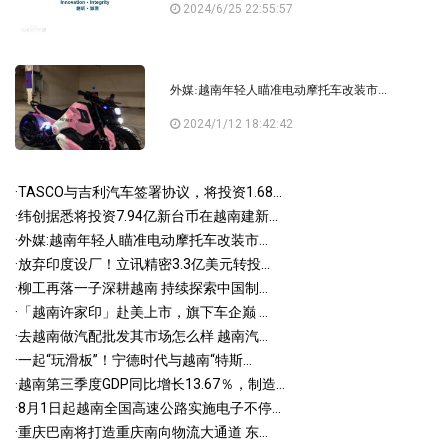
2024/6/25 22:55:57
外媒:越南年轻人瞄准电动摩托车改装市...
2024/1/12 18:42:42
·
TASCO与吉利汽车签署协议，将投资1.68...
·
纬创据悉将投资7.94亿新台币在越南建新...
·
外媒:越南年轻人瞄准电动摩托车改装市...
·
放弃印度设厂！立讯精密3.3亿美元转投...
·
柳工再落一子深耕越南 持续探索中国制...
·
「越南许家印」赴美上市，旗下车企巅 ...
·
去越南做汽配批发其市场怎么样 越南汽...
·
一起“玩滑板”！宁德时代与越南“特斯...
·
越南第三季度GDP同比增长13.67％，制造...
·
8月1日起越南全国高速公路实施电子不停...
·
重庆巴南将打造重庆南向物流大通道 东...