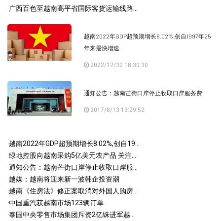
·
广西百色至越南高平省国际客货运输线路...
越南2022年GDP超预期增长8.02%,创自1997年25
年来最快增速
2022/12/30 18:30:30
通知公告：越南芒街口岸停止收取口岸服务费
2017/8/13 13:29:52
·
越南2022年GDP超预期增长8.02%,创自19...
·
绿地控股向越南采购5亿美元农产品 关注...
·
通知公告：越南芒街口岸停止收取口岸服...
·
越媒：越南将迎来新一波韩企投资潮
·
越南《住房法》修正案取消对外国人购房...
·
中国重汽获越南市场123辆订单
·
泰国中央零售市场集团斥资2亿铢进军越...