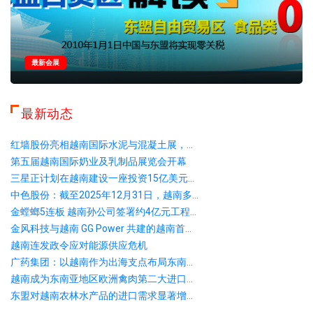
最新会展
最新动态
红墙股份亮相越南国际水泥与混凝土展，...
第五届越南国际奶业及乳制品展览会开幕
三星正计划在越南建设一座投资15亿美元...
中色股份：截至2025年12月31日，越南多...
金螳螂5连板 越南孙公司签署约4亿元工程...
金风科技与越南 GG Power 共建的越南首...
越南连发政令应对能源供应危机
广药集团：以越南作为出海支点布局东南...
越南成为东南亚地区欧洲禽肉第二大进口...
东盟对越南农林水产品的进口需求显著增...