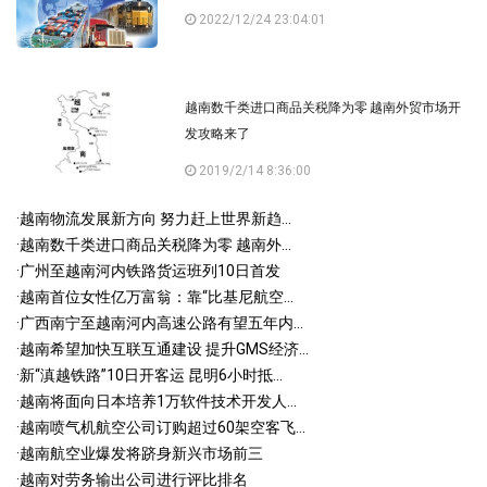
2022/12/24 23:04:01
越南数千类进口商品关税降为零 越南外贸市场开
发攻略来了
2019/2/14 8:36:00
·
越南物流发展新方向 努力赶上世界新趋...
·
越南数千类进口商品关税降为零 越南外...
·
广州至越南河内铁路货运班列10日首发
·
越南首位女性亿万富翁：靠“比基尼航空...
·
广西南宁至越南河内高速公路有望五年内...
·
越南希望加快互联互通建设 提升GMS经济...
·
新“滇越铁路”10日开客运 昆明6小时抵...
·
越南将面向日本培养1万软件技术开发人...
·
越南喷气机航空公司订购超过60架空客飞...
·
越南航空业爆发将跻身新兴市场前三
·
越南对劳务输出公司进行评比排名