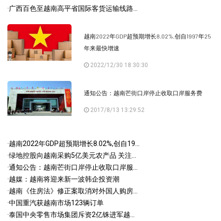
·
广西百色至越南高平省国际客货运输线路...
越南2022年GDP超预期增长8.02%,创自1997年25
年来最快增速
2022/12/30 18:30:30
通知公告：越南芒街口岸停止收取口岸服务费
2017/8/13 13:29:52
·
越南2022年GDP超预期增长8.02%,创自19...
·
绿地控股向越南采购5亿美元农产品 关注...
·
通知公告：越南芒街口岸停止收取口岸服...
·
越媒：越南将迎来新一波韩企投资潮
·
越南《住房法》修正案取消对外国人购房...
·
中国重汽获越南市场123辆订单
·
泰国中央零售市场集团斥资2亿铢进军越...