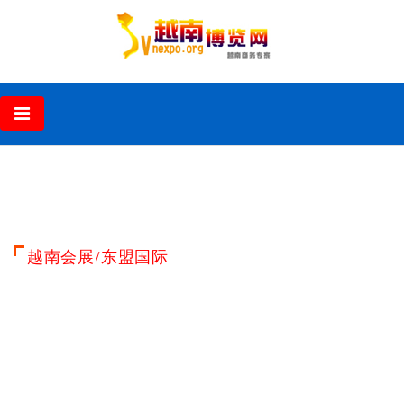
‹
›
越南会展/东盟国际