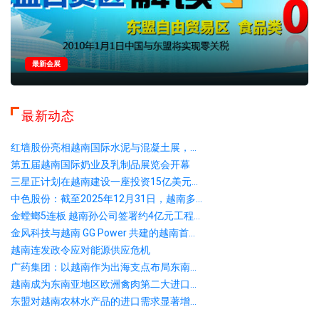
最新会展
最新动态
红墙股份亮相越南国际水泥与混凝土展，...
第五届越南国际奶业及乳制品展览会开幕
三星正计划在越南建设一座投资15亿美元...
中色股份：截至2025年12月31日，越南多...
金螳螂5连板 越南孙公司签署约4亿元工程...
金风科技与越南 GG Power 共建的越南首...
越南连发政令应对能源供应危机
广药集团：以越南作为出海支点布局东南...
越南成为东南亚地区欧洲禽肉第二大进口...
东盟对越南农林水产品的进口需求显著增...