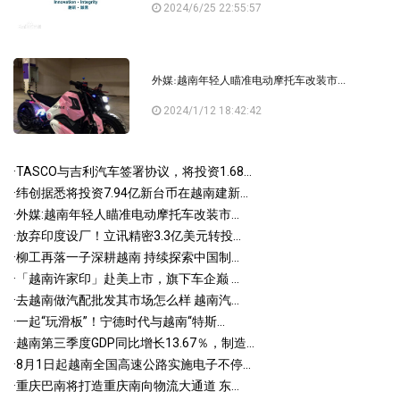
2024/6/25 22:55:57
外媒:越南年轻人瞄准电动摩托车改装市...
2024/1/12 18:42:42
·
TASCO与吉利汽车签署协议，将投资1.68...
·
纬创据悉将投资7.94亿新台币在越南建新...
·
外媒:越南年轻人瞄准电动摩托车改装市...
·
放弃印度设厂！立讯精密3.3亿美元转投...
·
柳工再落一子深耕越南 持续探索中国制...
·
「越南许家印」赴美上市，旗下车企巅 ...
·
去越南做汽配批发其市场怎么样 越南汽...
·
一起“玩滑板”！宁德时代与越南“特斯...
·
越南第三季度GDP同比增长13.67％，制造...
·
8月1日起越南全国高速公路实施电子不停...
·
重庆巴南将打造重庆南向物流大通道 东...