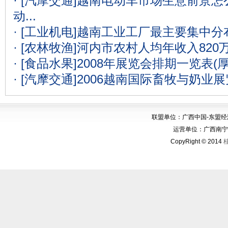
· [汽摩交通]
越南电动车市场生意前景怎么
动...
· [工业机电]
越南工业工厂最主要集中分
· [农林牧渔]
河内市农村人均年收入820
· [食品水果]
2008年展览会排期一览表(
· [汽摩交通]
2006越南国际畜牧与奶业
联盟单位：广西中国-东盟
运营单位：广西南宁华博
CopyRight © 2014
桂