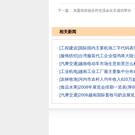
下一篇：
东盟供应链合作交流会在京成功举办
相关新闻
· [工程建设]
国际国内主要机场三字代码表I
· [服饰纺织]
台湾服装代工企业儒鸿将大陆
· [汽摩交通]
越南电动车市场生意前景怎么样？
· [工业机电]
越南工业工厂最主要集中分布
· [农林牧渔]
河内市农村人均年收入820万
· [食品水果]
2008年展览会排期一览表(厚
· [汽摩交通]
2006越南国际畜牧与奶业展