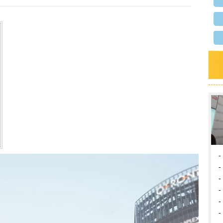
-
-
-
-
-
-