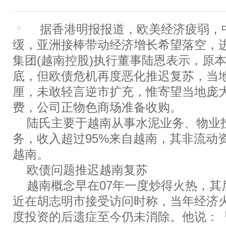
据香港明报报道，欧美经济疲弱，
缓，亚洲接棒带动经济增长希望落空，
集团(越南控股)执行董事陆恩表示，原
底，但欧债危机再度恶化推迟复苏，当地
厘，未敢轻言逆市扩充，惟寄望当地庞
费，公司正物色商场准备收购。
陆氏主要于越南从事水泥业务、物业
务，收入超过95%来自越南，其非流动资
越南。
欧债问题推迟越南复苏
越南概念早在07年一度炒得火热，其
近在胡志明市接受访问时称，当年经济
度投资的后遗症至今仍未消除。他说：