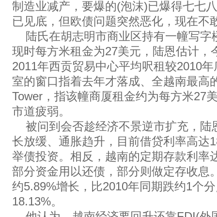
制造业减产，要爆的(泡沫)已爆得七七
已见底，但欧债问题突然恶化，现在不
陆氏在胡志明市商业区持有一幢写字
现时每方米租金为27美元，陆恩估计，
2011年西贡贸易中心平均呎租较2010
室的窗口指着去年才落成、全越南最高的Bitexc
Tower，指该幢商厦租金约为每方米2
市道疲弱。
被问到会否趁经济不景逆市扩充，陆恩
长放缓、通胀趋升，目前借贷利率高达1
举债投资。相反，越南的定期存款利率达
部分资金用以还债，部分则做定存收息。
约5.89%增长，比2010年同期跌约1
18.13%。
他认为，越南经济要回升还靠FDI(外