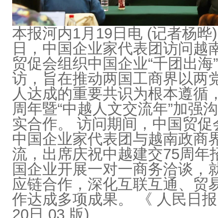
本报河内1月19日电 (记者杨晔)
日，中国企业家代表团访问越
贸促会组织中国企业“千团出海”
访，旨在推动两国工商界以两
人达成的重要共识为根本遵循，
周年暨“中越人文交流年”加强
实合作。 访问期间，中国贸促
中国企业家代表团与越南政商
流，出席庆祝中越建交75周年
国企业开展一对一商务洽谈，
应链合作，深化互联互通、贸
作达成多项成果。 《 人民日报 》
20日 03 版)