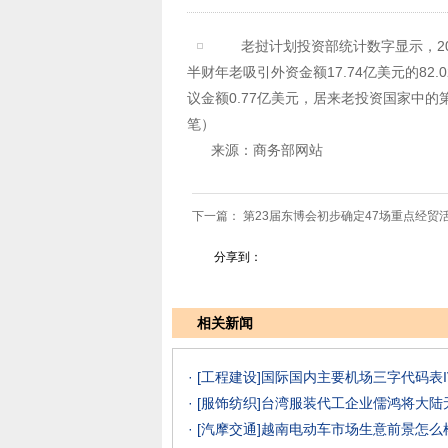
老挝计划投资部统计数字显示，2012
半财年老吸引外资金额17.74亿美元的82
议金额0.77亿美元，居来老投资国家中的
笔）
来源：商务部网站
下一篇：
第23届东博会初步确定47场重点经贸
分享到：
相关新闻
· [工程建设]
国际国内主要机场三字代码表I
· [服饰纺织]
台湾服装代工企业儒鸿将大陆
· [汽摩交通]
越南电动车市场生意前景怎么样？