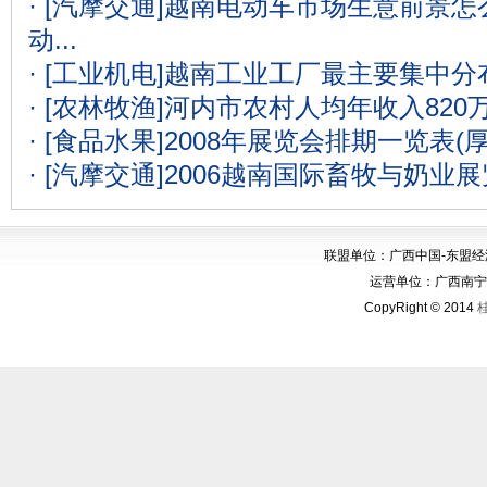
· [汽摩交通]
越南电动车市场生意前景怎么
动...
· [工业机电]
越南工业工厂最主要集中分
· [农林牧渔]
河内市农村人均年收入820
· [食品水果]
2008年展览会排期一览表(
· [汽摩交通]
2006越南国际畜牧与奶业
联盟单位：广西中国-东盟
运营单位：广西南宁华博
CopyRight © 2014
桂