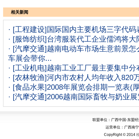
相关新闻
· [工程建设]
国际国内主要机场三字代码表
· [服饰纺织]
台湾服装代工企业儒鸿将大
· [汽摩交通]
越南电动车市场生意前景怎么
车展会带你...
· [工业机电]
越南工业工厂最主要集中分
· [农林牧渔]
河内市农村人均年收入820
· [食品水果]
2008年展览会排期一览表(
· [汽摩交通]
2006越南国际畜牧与奶业
联盟单位：广西中国-东盟
运营单位：广西南宁华博
CopyRight © 2014
桂