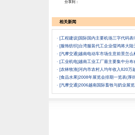
分享到：
相关新闻
· [工程建设]
国际国内主要机场三字代码表I
· [服饰纺织]
台湾服装代工企业儒鸿将大陆
· [汽摩交通]
越南电动车市场生意前景怎么样？
· [工业机电]
越南工业工厂最主要集中分布
· [农林牧渔]
河内市农村人均年收入820万
· [食品水果]
2008年展览会排期一览表(厚
· [汽摩交通]
2006越南国际畜牧与奶业展