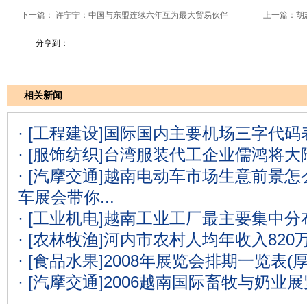
下一篇：
许宁宁：中国与东盟连续六年互为最大贸易伙伴
上一篇：
胡
分享到：
相关新闻
· [工程建设]
国际国内主要机场三字代码表
· [服饰纺织]
台湾服装代工企业儒鸿将大
· [汽摩交通]
越南电动车市场生意前景怎么
车展会带你...
· [工业机电]
越南工业工厂最主要集中分
· [农林牧渔]
河内市农村人均年收入820
· [食品水果]
2008年展览会排期一览表(
· [汽摩交通]
2006越南国际畜牧与奶业