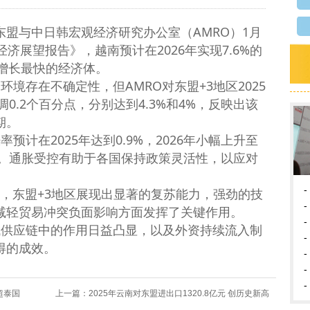
盟与中日韩宏观经济研究办公室（AMRO）1月
济展望报告》，越南预计在2026年实现7.6%的
济增长最快的经济体。
境存在不确定性，但AMRO对东盟+3地区2025
调0.2个百分点，分别达到4.3%和4%，反映出该
期。
预计在2025年达到0.9%，2026年小幅上升至
平。通胀受控有助于各国保持政策灵活性，以应对
-
出，东盟+3地区展现出显著的复苏能力，强劲的技
-
减轻贸易冲突负面影响方面发挥了关键作用。
-
域供应链中的作用日益凸显，以及外资持续流入制
-
得的成效。
-
-
-
亿超泰国
上一篇：
2025年云南对东盟进出口1320.8亿元 创历史新高