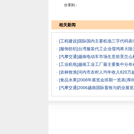
分享到：
相关新闻
· [工程建设]
国际国内主要机场三字代码表I
· [服饰纺织]
台湾服装代工企业儒鸿将大陆
· [汽摩交通]
越南电动车市场生意前景怎么样？
· [工业机电]
越南工业工厂最主要集中分布
· [农林牧渔]
河内市农村人均年收入820万
· [食品水果]
2008年展览会排期一览表(厚
· [汽摩交通]
2006越南国际畜牧与奶业展