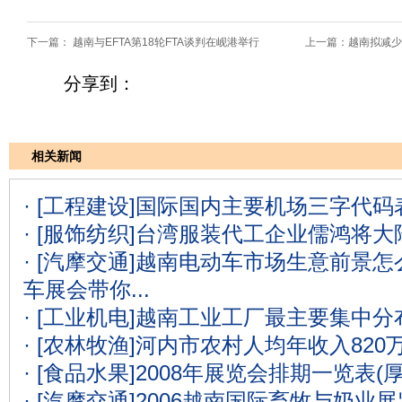
下一篇：
越南与EFTA第18轮FTA谈判在岘港举行
上一篇：
越南拟减少
分享到：
相关新闻
· [工程建设]
国际国内主要机场三字代码表
· [服饰纺织]
台湾服装代工企业儒鸿将大
· [汽摩交通]
越南电动车市场生意前景怎么
车展会带你...
· [工业机电]
越南工业工厂最主要集中分
· [农林牧渔]
河内市农村人均年收入820
· [食品水果]
2008年展览会排期一览表(
· [汽摩交通]
2006越南国际畜牧与奶业