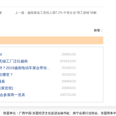
键
上一篇：
越南最低工资拟上调7.2% 中资企业“用工烦恼”待解
标签：
V
2008/1/16
无锡工厂迁往越南
2016/12/24
2019越南电动车展会带你...
2019/2/12
在哪里？
2019/2/13
越盾
2009/4/18
街展览馆)
2008/3/31
览会参展商一览表
2007/11/26
联盟单位：广西中国-东盟经济文化促进会秘书处、南宁会展行业协会、东盟商务