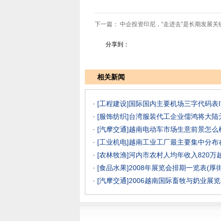
下一篇：
中企投资印尼，“走进去”是长期发展关
分享到：
相关新闻
· [工程建设]
国际国内主要机场三字代码表I
· [服饰纺织]
台湾服装代工企业儒鸿将大陆
· [汽摩交通]
越南电动车市场生意前景怎么样？
· [工业机电]
越南工业工厂最主要集中分布
· [农林牧渔]
河内市农村人均年收入820万
· [食品水果]
2008年展览会排期一览表(厚
· [汽摩交通]
2006越南国际畜牧与奶业展