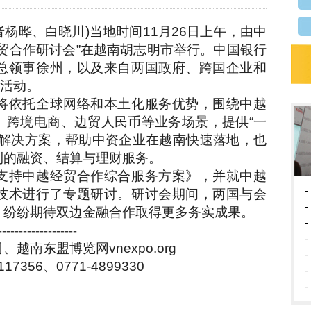
者杨晔、白晓川)当地时间11月26日上午，由中
贸合作研讨会”在越南胡志明市举行。中国银行
总领事徐州，以及来自两国政府、跨国企业和
席活动。
将依托全球网络和本土化服务优势，围绕中越
、跨境电商、边贸人民币等业务场景，提供“一
融解决方案，帮助中资企业在越南快速落地，也
利的融资、结算与理财服务。
支持中越经贸合作综合服务方案》，并就中越
-
技术进行了专题研讨。研讨会期间，两国与会
-
，纷纷期待双边金融合作取得更多务实成果。
-
-------------------
-
南东盟博览网vnexpo.org
-
17356、0771-4899330
-
-