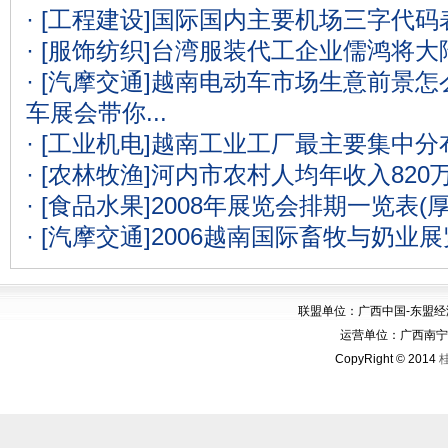
· [工程建设]
国际国内主要机场三字代码表
· [服饰纺织]
台湾服装代工企业儒鸿将大
· [汽摩交通]
越南电动车市场生意前景怎么
车展会带你...
· [工业机电]
越南工业工厂最主要集中分
· [农林牧渔]
河内市农村人均年收入820
· [食品水果]
2008年展览会排期一览表(
· [汽摩交通]
2006越南国际畜牧与奶业
联盟单位：广西中国-东盟
运营单位：广西南宁华博
CopyRight © 2014
桂