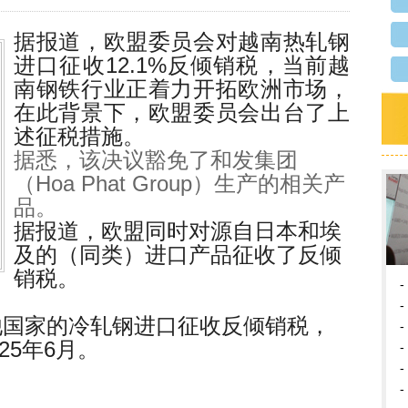
据报道，欧盟委员会对越南热轧钢
进口征收12.1%反倾销税，当前越
南钢铁行业正着力开拓欧洲市场，
在此背景下，欧盟委员会出台了上
述征税措施。
据悉，该决议豁免了和发集团
（Hoa Phat Group）生产的相关产
品。
据报道，欧盟同时对源自日本和埃
及的（同类）进口产品征收了反倾
销税。
-
-
他国家的冷轧钢进口征收反倾销税，
-
25年6月。
-
-
-