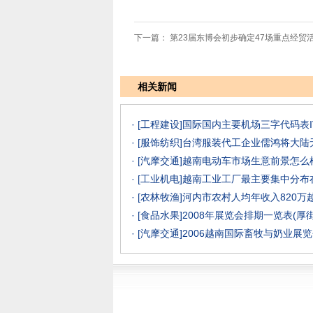
下一篇：
第23届东博会初步确定47场重点经贸
相关新闻
· [工程建设]
国际国内主要机场三字代码表I
· [服饰纺织]
台湾服装代工企业儒鸿将大陆
· [汽摩交通]
越南电动车市场生意前景怎么样？
· [工业机电]
越南工业工厂最主要集中分布
· [农林牧渔]
河内市农村人均年收入820万
· [食品水果]
2008年展览会排期一览表(厚
· [汽摩交通]
2006越南国际畜牧与奶业展