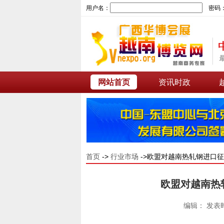
用户名：
密码
网站首页
资讯时政
首页
->
行业市场
->欧盟对越南热轧钢进口征
欧盟对越南热轧
编辑： 发表时