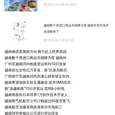
2022/12/24 23:04:01
越南数千类进口商品关税降为零 越南外贸市场开
发攻略来了
2019/2/14 8:36:00
·
越南物流发展新方向 努力赶上世界新趋...
·
越南数千类进口商品关税降为零 越南外...
·
广州至越南河内铁路货运班列10日首发
·
越南首位女性亿万富翁：靠“比基尼航空...
·
广西南宁至越南河内高速公路有望五年内...
·
越南希望加快互联互通建设 提升GMS经济...
·
新“滇越铁路”10日开客运 昆明6小时抵...
·
越南将面向日本培养1万软件技术开发人...
·
越南喷气机航空公司订购超过60架空客飞...
·
越南航空业爆发将跻身新兴市场前三
·
越南对劳务输出公司进行评比排名