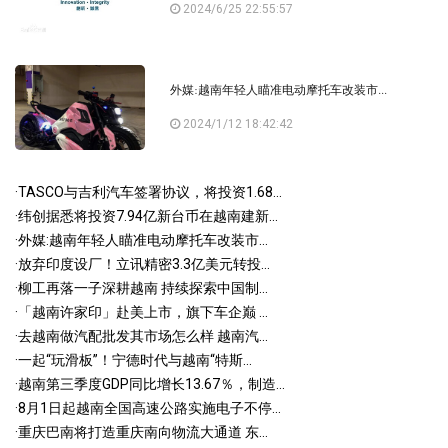
2024/6/25 22:55:57
外媒:越南年轻人瞄准电动摩托车改装市...
2024/1/12 18:42:42
·
TASCO与吉利汽车签署协议，将投资1.68...
·
纬创据悉将投资7.94亿新台币在越南建新...
·
外媒:越南年轻人瞄准电动摩托车改装市...
·
放弃印度设厂！立讯精密3.3亿美元转投...
·
柳工再落一子深耕越南 持续探索中国制...
·
「越南许家印」赴美上市，旗下车企巅 ...
·
去越南做汽配批发其市场怎么样 越南汽...
·
一起“玩滑板”！宁德时代与越南“特斯...
·
越南第三季度GDP同比增长13.67％，制造...
·
8月1日起越南全国高速公路实施电子不停...
·
重庆巴南将打造重庆南向物流大通道 东...