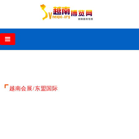
‹
›
越南会展/东盟国际