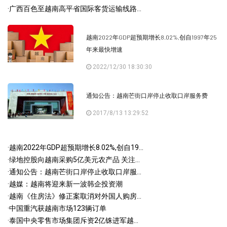
·
广西百色至越南高平省国际客货运输线路...
越南2022年GDP超预期增长8.02%,创自1997年25
年来最快增速
2022/12/30 18:30:30
通知公告：越南芒街口岸停止收取口岸服务费
2017/8/13 13:29:52
·
越南2022年GDP超预期增长8.02%,创自19...
·
绿地控股向越南采购5亿美元农产品 关注...
·
通知公告：越南芒街口岸停止收取口岸服...
·
越媒：越南将迎来新一波韩企投资潮
·
越南《住房法》修正案取消对外国人购房...
·
中国重汽获越南市场123辆订单
·
泰国中央零售市场集团斥资2亿铢进军越...