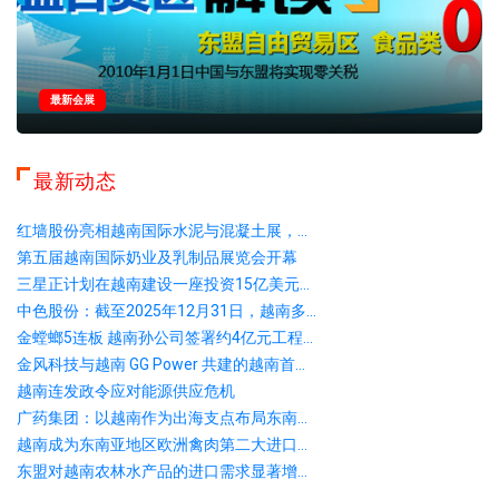
最新会展
最新动态
红墙股份亮相越南国际水泥与混凝土展，...
第五届越南国际奶业及乳制品展览会开幕
三星正计划在越南建设一座投资15亿美元...
中色股份：截至2025年12月31日，越南多...
金螳螂5连板 越南孙公司签署约4亿元工程...
金风科技与越南 GG Power 共建的越南首...
越南连发政令应对能源供应危机
广药集团：以越南作为出海支点布局东南...
越南成为东南亚地区欧洲禽肉第二大进口...
东盟对越南农林水产品的进口需求显著增...