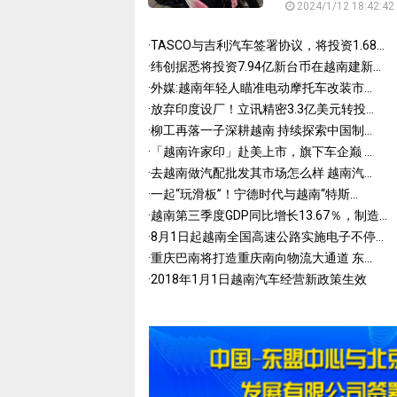
2024/1/12 18:42:42
·
TASCO与吉利汽车签署协议，将投资1.68...
·
纬创据悉将投资7.94亿新台币在越南建新...
·
外媒:越南年轻人瞄准电动摩托车改装市...
·
放弃印度设厂！立讯精密3.3亿美元转投...
·
柳工再落一子深耕越南 持续探索中国制...
·
「越南许家印」赴美上市，旗下车企巅 ...
·
去越南做汽配批发其市场怎么样 越南汽...
·
一起“玩滑板”！宁德时代与越南“特斯...
·
越南第三季度GDP同比增长13.67％，制造...
·
8月1日起越南全国高速公路实施电子不停...
·
重庆巴南将打造重庆南向物流大通道 东...
·
2018年1月1日越南汽车经营新政策生效