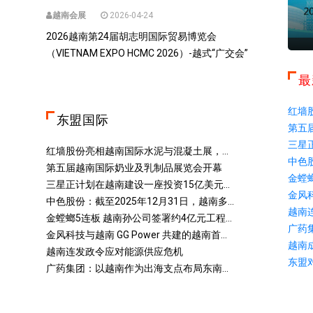
越南会展
2026-04-24
2026越南第24届胡志明国际贸易博览会
（VIETNAM EXPO HCMC 2026）-越式“广交会”
最
红墙
东盟国际
第五
三星
红墙股份亮相越南国际水泥与混凝土展，...
中色股
第五届越南国际奶业及乳制品展览会开幕
金螳螂
三星正计划在越南建设一座投资15亿美元...
金风科
中色股份：截至2025年12月31日，越南多...
越南
金螳螂5连板 越南孙公司签署约4亿元工程...
广药
金风科技与越南 GG Power 共建的越南首...
越南
越南连发政令应对能源供应危机
东盟
广药集团：以越南作为出海支点布局东南...