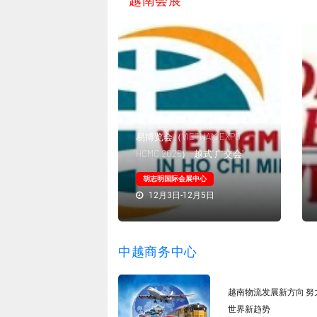
越南会展
国际虾展
rimp）+越南国际渔业
2026越南第24届胡志明国际贸
ture Vietnam） 越
易博览会（VIETNAM EXPO
的旗舰双展
HCMC 2026）-越式“广交会”
展中心SECC
胡志明国际会展中心
3月20日
12月3日-12月5日
中越商务中心
越南物流发展新方向 努
世界新趋势