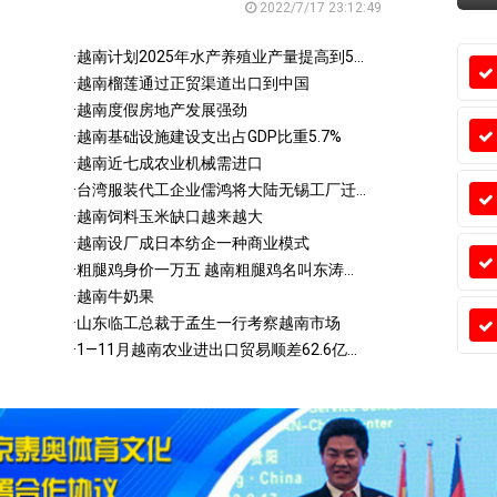
2022/7/17 23:12:49
·
越南计划2025年水产养殖业产量提高到5...
·
越南榴莲通过正贸渠道出口到中国
·
越南度假房地产发展强劲
·
越南基础设施建设支出占GDP比重5.7%
·
越南近七成农业机械需进口
·
台湾服装代工企业儒鸿将大陆无锡工厂迁...
·
越南饲料玉米缺口越来越大
·
越南设厂成日本纺企一种商业模式
·
粗腿鸡身价一万五 越南粗腿鸡名叫东涛...
·
越南牛奶果
·
山东临工总裁于孟生一行考察越南市场
·
1—11月越南农业进出口贸易顺差62.6亿...