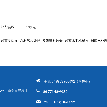
经贸会展
工业机电
越南制冷展
农村污水处理
欧洲建材展会
越南木工机械展
越南水处
手机：18978900092（李先生）
书处、南宁会展行业
86 771 4899330
v4899139@163.com