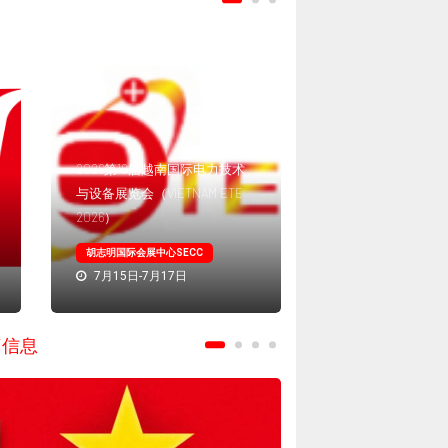
2026越南国际工
2026第19届越南国际电力技术
机械及矿业、混凝土展M
与设备展览会（VIETNAM ETE
Construction Viet
2026）
年一届
胡志明国际会展中心SECC
越南河内国家会展建设
7月15日-7月17日
4月21日-4月23日
荐信息