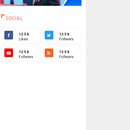
SOCIAL
12.5 k
12.5 k
Likes
Follwers
12.5 k
12.5 k
Follwers
Follwers