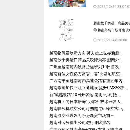
2022/12/24 23:04:0
越南数千类进口商品关
零 越南外贸市场开发攻
2019/2/14 8:36:00
·
越南物流发展新方向 努力赶上世界新趋...
·
越南数千类进口商品关税降为零 越南外...
·
广州至越南河内铁路货运班列10日首发
·
越南首位女性亿万富翁：靠“比基尼航空...
·
广西南宁至越南河内高速公路有望五年内...
·
越南希望加快互联互通建设 提升GMS经济...
·
新“滇越铁路”10日开客运 昆明6小时抵...
·
越南将面向日本培养1万软件技术开发人...
·
越南喷气机航空公司订购超过60架空客飞...
·
越南航空业爆发将跻身新兴市场前三
·
越南对劳务输出公司进行评比排名
·
广西百色至越南高平省国际客货运输线路...