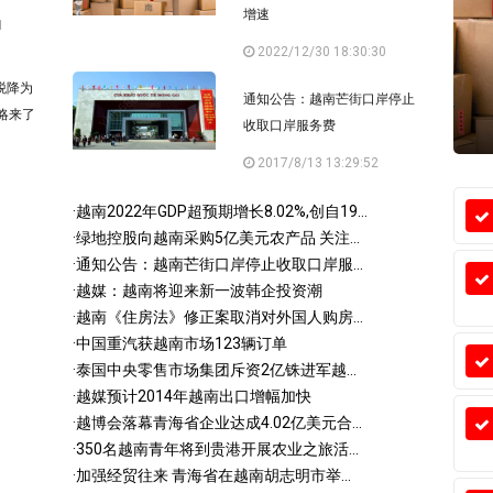
增速
1
2022/12/30 18:30:30
税降为
通知公告：越南芒街口岸停止
略来了
收取口岸服务费
2017/8/13 13:29:52
·
越南2022年GDP超预期增长8.02%,创自19...
·
绿地控股向越南采购5亿美元农产品 关注...
·
通知公告：越南芒街口岸停止收取口岸服...
·
越媒：越南将迎来新一波韩企投资潮
·
越南《住房法》修正案取消对外国人购房...
·
中国重汽获越南市场123辆订单
·
泰国中央零售市场集团斥资2亿铢进军越...
·
越媒预计2014年越南出口增幅加快
·
越博会落幕青海省企业达成4.02亿美元合...
·
350名越南青年将到贵港开展农业之旅活...
·
加强经贸往来 青海省在越南胡志明市举...